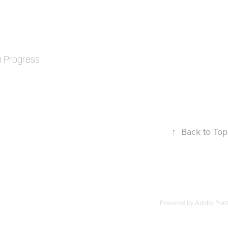
n Progress
↑
Back to Top
Powered by
Adobe Portf