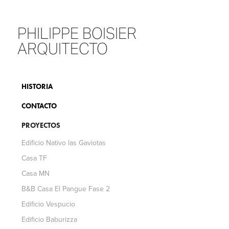
PHILIPPE BOISIER 
ARQUITECTO
HISTORIA
CONTACTO
PROYECTOS
Edificio Nativo las Gaviotas
Casa TF
Casa MN
B&B Casa El Pangue Fase 2
Edificio Vespucio
Edificio Baburizza